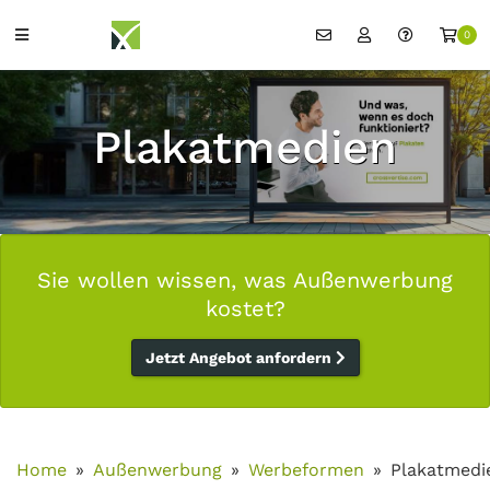
0
Plakatmedien
Sie wollen wissen, was Außenwerbung
kostet?
Jetzt Angebot anfordern
Home
Außenwerbung
Werbeformen
Plakatmedi