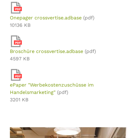
PDF
Onepager crossvertise.adbase
(pdf)
10136 KB
PDF
Broschüre crossvertise.adbase
(pdf)
4597 KB
PDF
ePaper "Werbekostenzuschüsse im
Handelsmarketing"
(pdf)
3201 KB