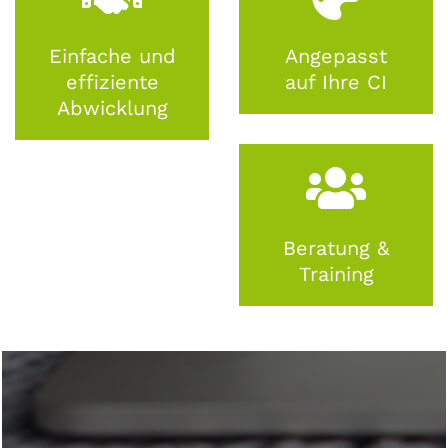
Einfache und
Angepasst
effiziente
auf Ihre CI
Abwicklung
Beratung &
Training