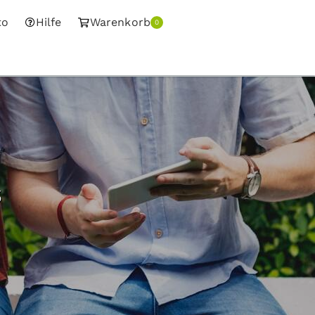
to
Hilfe
Warenkorb
0
s