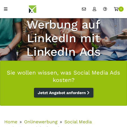
0
Werbung auf
LinkedIn mit
LinkedIn Ads
Sie wollen wissen, was Social Media Ads
kosten?
Jetzt Angebot anfordern
Home
Onlinewerbung
Social Media