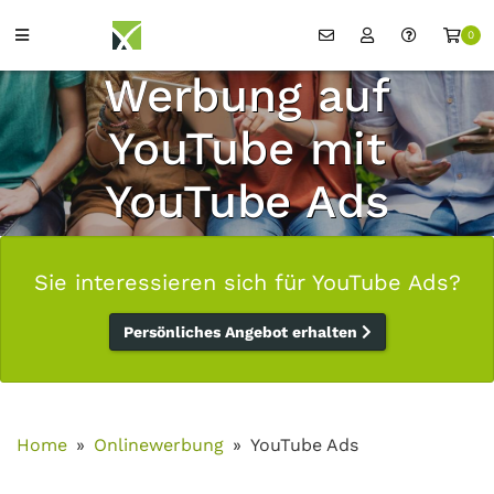
0
Werbung auf
YouTube mit
YouTube Ads
Sie interessieren sich für YouTube Ads?
Persönliches Angebot erhalten
Home
Onlinewerbung
YouTube Ads