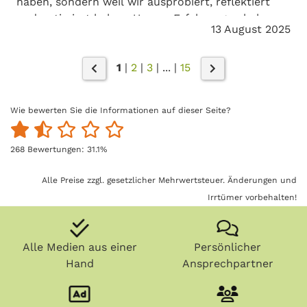
haben, sondern weil wir ausprobiert, reflektiert
und optimiert haben. Unsere Erfahrungen haben
13 August 2025
wir in einem kostenlosen OKR-Playbook
zusammengefasst.
(current)
(current)
(current)
1
|
2
|
3
|
...
|
15
Wie bewerten Sie die Informationen auf dieser Seite?
268
Bewertungen:
31.1
%
Alle Preise zzgl. gesetzlicher Mehrwertsteuer. Änderungen und
Irrtümer vorbehalten!
Alle Medien aus einer
Persönlicher
Hand
Ansprechpartner