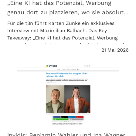
„Eine KI hat das Potenzial, Werbung
genau dort zu platzieren, wo sie absolut
passend ist“
Für die t3n führt Karten Zunke ein exklusives
Interview mit Maximilian Balbach. Das Key
Takeaway: „Eine KI hat das Potenzial, Werbung
genau dort zu platzieren, wo sie absolut passend
21 Mai 2026
ist“
invidis: Benjamin Wahler und Ina Wagner