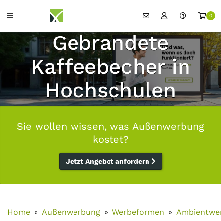
0
Gebrandete
Kaffeebecher in
Hochschulen
Sie wollen wissen, was Außenwerbung
kostet?
Jetzt Angebot anfordern
Home
Außenwerbung
Werbeformen
Ambientwe