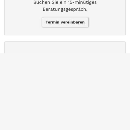
Buchen Sie ein 15-minütiges
Beratungsgespräch.
Termin vereinbaren
FAQs
Finden Sie Antworten auf häufig gestellte
Fragen.
Zur Wissensdatenbank