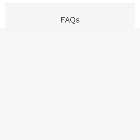
FAQs
Finden Sie Antworten auf häufig gestellte
Fragen.
Zur Wissensdatenbank
Chat
Nutzen Sie unseren Chat für eine schnelle
Antwort.