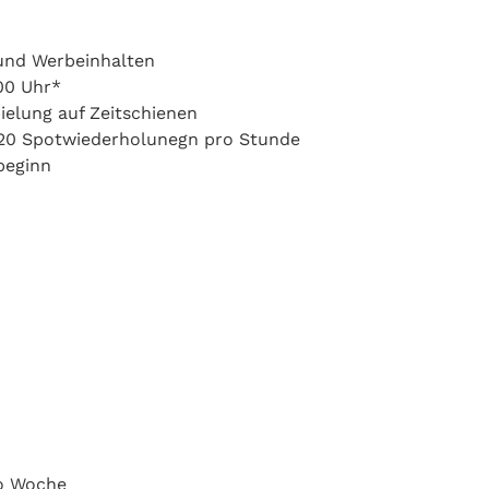
 und Werbeinhalten
:00 Uhr*
pielung auf Zeitschienen
u 20 Spotwiederholunegn pro Stunde
beginn
ro Woche