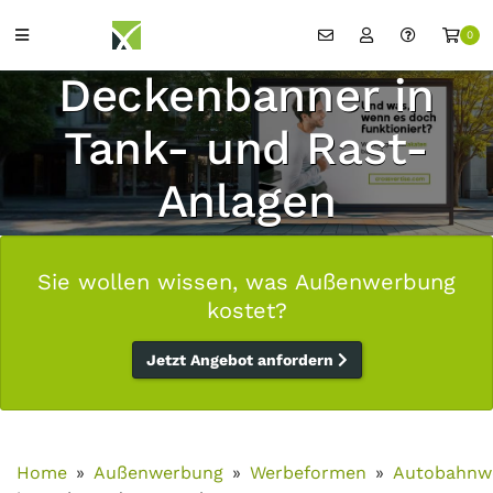
0
Deckenbanner in
Tank- und Rast-
Anlagen
Sie wollen wissen, was Außenwerbung
kostet?
Jetzt Angebot anfordern
Home
Außenwerbung
Werbeformen
Autobahnw