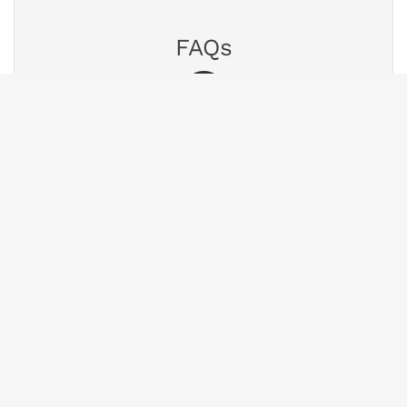
FAQs
Finden Sie Antworten auf häufig gestellte
Fragen.
Zur Wissensdatenbank
Chat
Nutzen Sie unseren Chat für eine schnelle
Antwort.