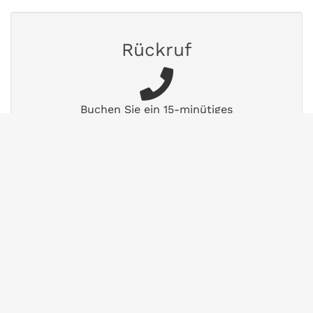
Rückruf
Buchen Sie ein 15-minütiges
Beratungsgespräch.
Termin vereinbaren
FAQs
Finden Sie Antworten auf häufig gestellte