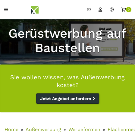
0
Gerüstwerbung auf
Baustellen
Sie wollen wissen, was Außenwerbung
kostet?
Jetzt Angebot anfordern
Home
Außenwerbung
Werbeformen
Flächenme