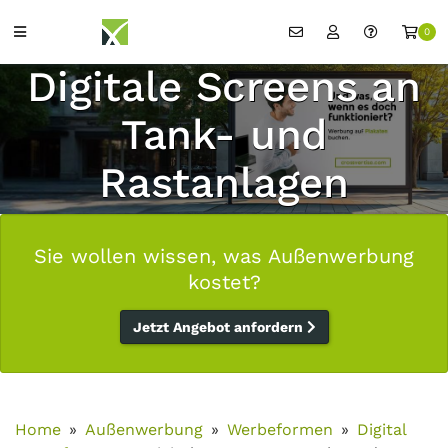
0
Digitale Screens an
Tank- und
Rastanlagen
Sie wollen wissen, was Außenwerbung
kostet?
Jetzt Angebot anfordern
Home
Außenwerbung
Werbeformen
Digital