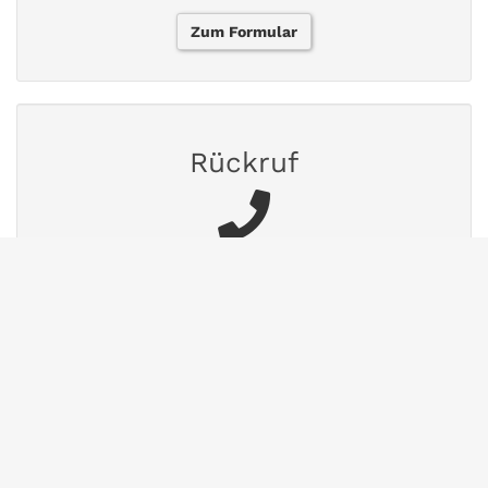
Zum Formular
Rückruf
Buchen Sie ein 15-minütiges
Beratungsgespräch.
Termin vereinbaren
FAQs