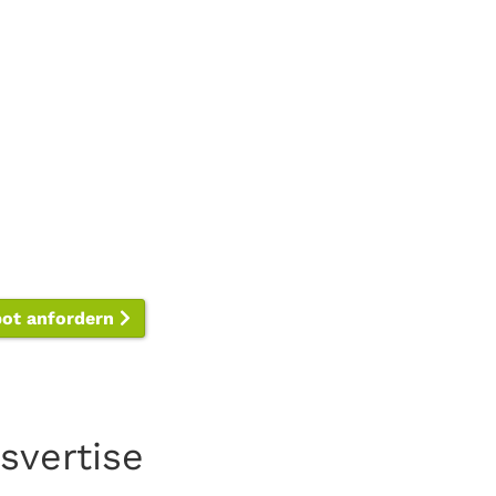
bot anfordern
svertise