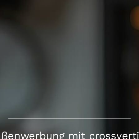
ßenwerbung mit crossvert