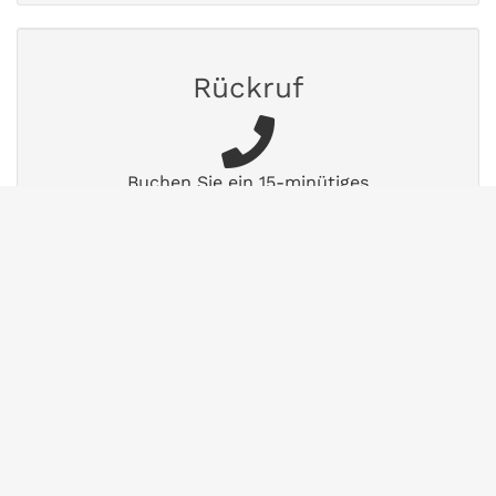
Rückruf
Buchen Sie ein 15-minütiges
Beratungsgespräch.
Termin vereinbaren
FAQs
Finden Sie Antworten auf häufig gestellte