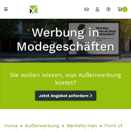
0
Werbung in
Modegeschäften
Sie wollen wissen, was Außenwerbung
kostet?
Jetzt Angebot anfordern
Home
Außenwerbung
Werbeformen
Point of