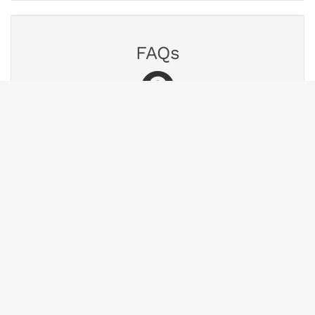
FAQs
Finden Sie Antworten auf häufig gestellte
Fragen.
Zur Wissensdatenbank
Chat
Nutzen Sie unseren Chat für eine schnelle