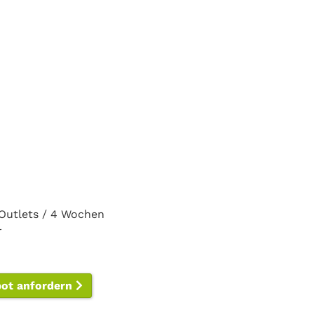
 Outlets / 4 Wochen
r
bot anfordern