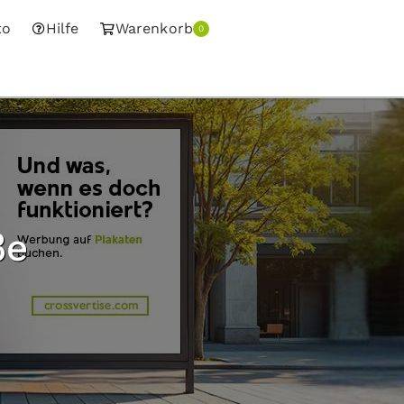
to
Hilfe
Warenkorb
0
ße