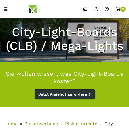
0
City-Light-Boards
(CLB) / Mega-Lights
Sie wollen wissen, was City-Light-Boards
kosten?
Jetzt Angebot anfordern
Home
Plakatwerbung
Plakatformate
City-