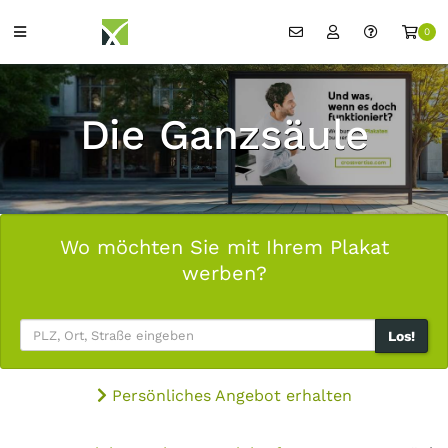
0
Die Ganzsäule
Wo möchten Sie mit Ihrem Plakat
werben?
Los!
Persönliches Angebot erhalten