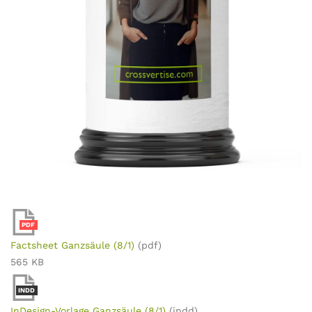
PDF
Factsheet Ganzsäule (8/1)
(pdf)
565 KB
INDD
InDesign-Vorlage Ganzsäule (8/1)
(indd)