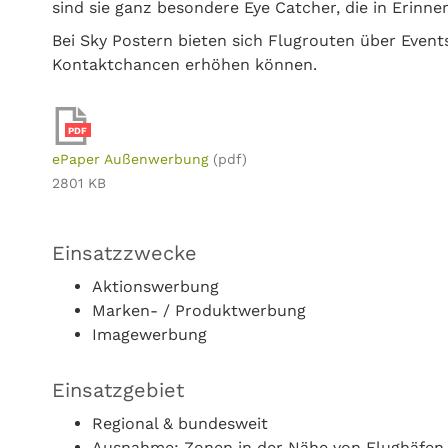
sind sie ganz besondere Eye Catcher, die in Erinne
Bei Sky Postern bieten sich Flugrouten über Events
Kontaktchancen erhöhen können.
PDF
ePaper Außenwerbung
(pdf)
2801 KB
Einsatzzwecke
Aktionswerbung
Marken- / Produktwerbung
Imagewerbung
Einsatzgebiet
Regional & bundesweit
Ausnahme: Zonen in der Nähe von Flughäfen