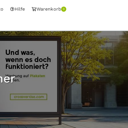
to
Hilfe
Warenkorb
0
ner