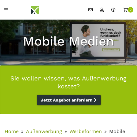
0
Mobile Medien
Sie wollen wissen, was Außenwerbung
kostet?
Jetzt Angebot anfordern
Home
Außenwerbung
Werbeformen
Mobile