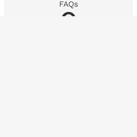
FAQs
Finden Sie Antworten auf häufig gestellte
Fragen.
Zur Wissensdatenbank
Chat
Nutzen Sie unseren Chat für eine schnelle
Antwort.
Chat starten