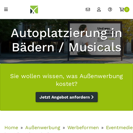
0
Autoplatzierung in
Bädern / Musicals
Sie wollen wissen, was Außenwerbung
kostet?
Jetzt Angebot anfordern
Home
Außenwerbung
Werbeformen
Eventmedie