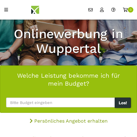
0
Onlinewerbung in
Wuppertal
Welche Leistung bekomme ich für
mein Budget?
Los!
Persönliches Angebot erhalten