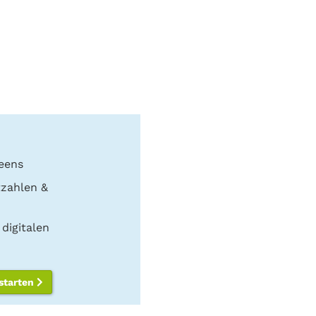
eens
tzahlen &
digitalen
 starten