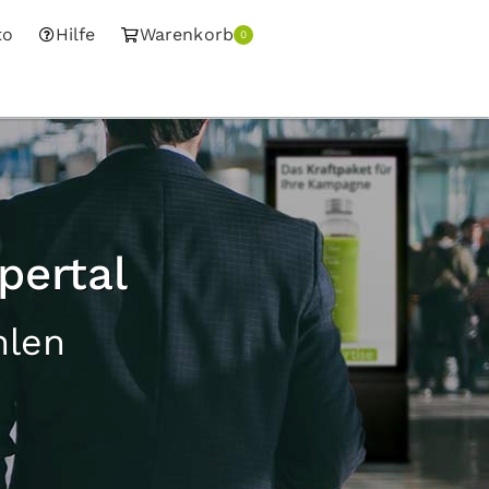
to
Hilfe
Warenkorb
0
pertal
hlen