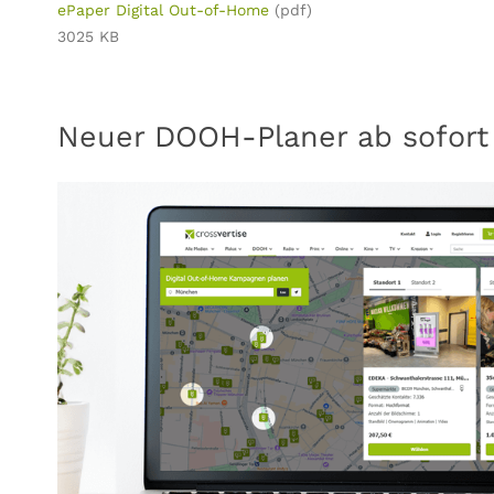
ePaper Digital Out-of-Home
(pdf)
3025 KB
Neuer DOOH-Planer ab sofort