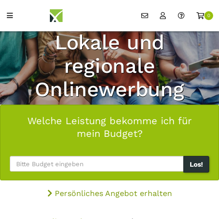
0
Lokale und
regionale
Onlinewerbung
Welche Leistung bekomme ich für
mein Budget?
Los!
Persönliches Angebot erhalten