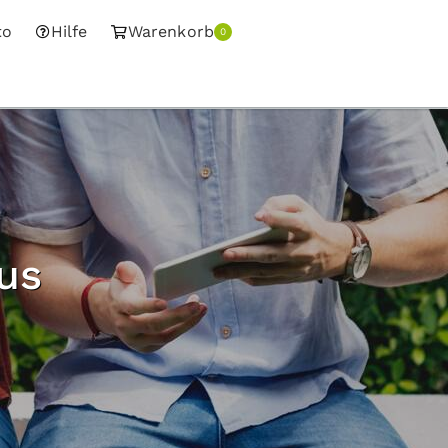
to
Hilfe
Warenkorb
0
us