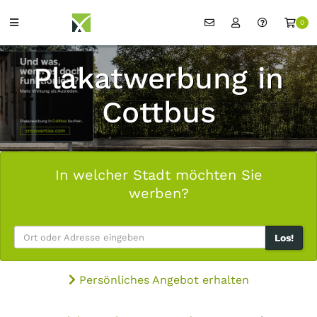
0
Plakatwerbung in
Cottbus
In welcher Stadt möchten Sie
werben?
Los!
Persönliches Angebot erhalten