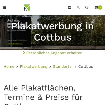
0
Plakatwerbung in
Cottbus
Persönliches Angebot erhalten
Home
Plakatwerbung
Standorte
Cottbus
Alle Plakatflächen,
Termine & Preise für