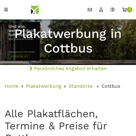
0
Plakatwerbung in
Cottbus
Persönliches Angebot erhalten
Home
Plakatwerbung
Standorte
Cottbus
Alle Plakatflächen,
Termine & Preise für