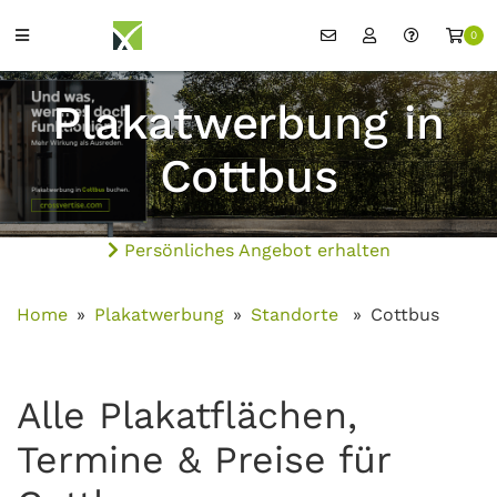
0
Plakatwerbung in
Cottbus
Persönliches Angebot erhalten
Home
Plakatwerbung
Standorte
Cottbus
Alle Plakatflächen,
Termine & Preise für