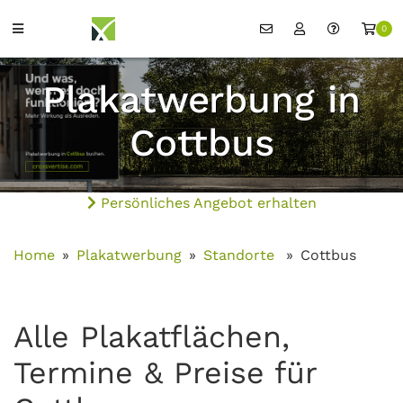
0
Plakatwerbung in
Cottbus
Persönliches Angebot erhalten
Home
Plakatwerbung
Standorte
Cottbus
Alle Plakatflächen,
Termine & Preise für