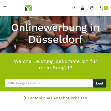
0
Onlinewerbung in
Düsseldorf
Welche Leistung bekomme ich für
mein Budget?
Los!
Persönliches Angebot erhalten