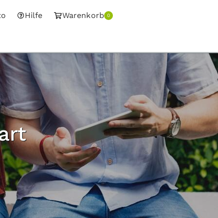
to
Hilfe
Warenkorb
0
art