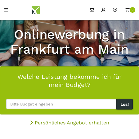
0
Onlinewerbung in
Frankfurt am Main
Welche Leistung bekomme ich für
mein Budget?
Los!
Persönliches Angebot erhalten