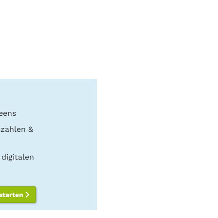
eens
tzahlen &
digitalen
 starten