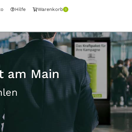
to
Hilfe
Warenkorb
0
rt am Main
hlen