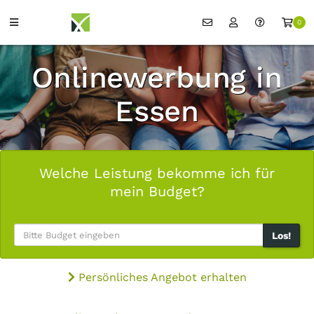
0
Onlinewerbung in
Essen
Welche Leistung bekomme ich für
mein Budget?
Los!
Persönliches Angebot erhalten