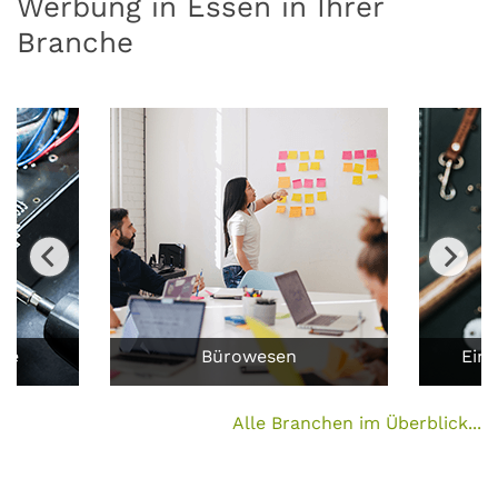
Werbung in Essen in Ihrer
Branche
ufe
Bürowesen
Ein
Alle Branchen im Überblick...