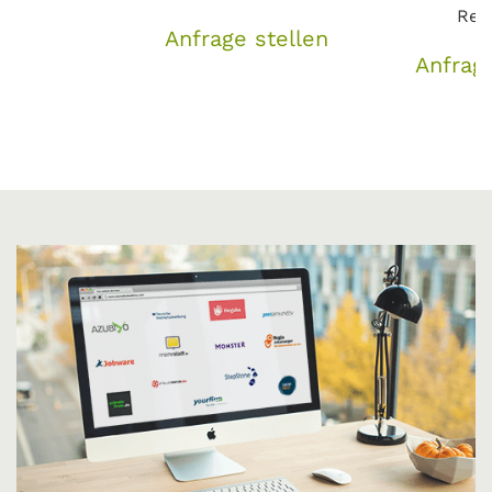
Reg
Anfrage stellen
Anfrage