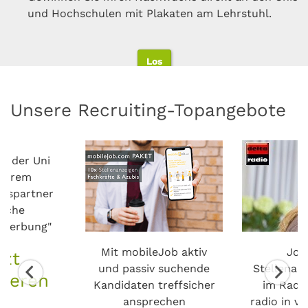
Erhöhen Sie Ihr Employer-Branding mit gezielten
Door Media, CineLights, Postern und Flyern
Senderhomepage werden auch Webradio-Hörer auf
und Hochschulen mit Plakaten am Lehrstuhl.
Personal aus Ihrem Fachgebiet.
Social-Media-Aktivitäten
Sie aufmerksam
Mehr zu DOOH erfahren
Los
Los
Los
Los
Los
Unsere Recruiting-Topangebote
n der Uni
nserem
onspartner
tsche
lwerbung"
Mit mobileJob aktiv
Job
tzt
und passiv suchende
Stellenau
mieren
Kandidaten treffsicher
im Radio
ansprechen
radio in v