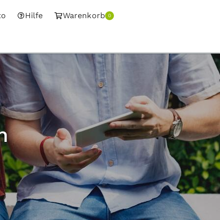
to
Hilfe
Warenkorb
0
h