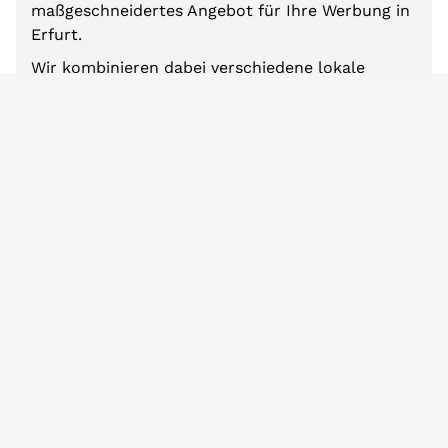
maßgeschneidertes Angebot für Ihre Werbung in
Erfurt.
Wir kombinieren dabei verschiedene lokale
Werbemöglichkeiten von Erfurt, wie z.B.
Plakatwerbung, Radiowerbung, Printwerbung,
Kinowerbung oder Onlinewerbung und finden
den besten Werbemix für Ihre persönlichen
Anforderungen und Ziele.
So steigern Sie Ihre Bekanntheit in Erfurt.
Zum Mediabriefing
Weitere Städte
Baden-Württemberg
Berlin
Bayern