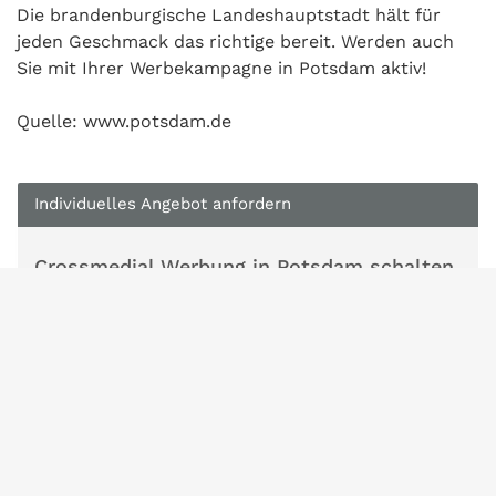
Die brandenburgische Landeshauptstadt hält für
jeden Geschmack das richtige bereit. Werden auch
Sie mit Ihrer Werbekampagne in Potsdam aktiv!
Quelle: www.potsdam.de
Individuelles Angebot anfordern
Crossmedial Werbung in Potsdam schalten
Schöpfen Sie das gesamte Werbepotenzial in
Potsdam optimal aus mit einer crossmedialen
Werbekampagne. Dies übernehmen wir sehr
gerne für Sie.
Füllen Sie einfach unser Kurzbriefing aus und wir
erstellen Ihnen unverbindlich ein
maßgeschneidertes Angebot für Ihre Werbung in