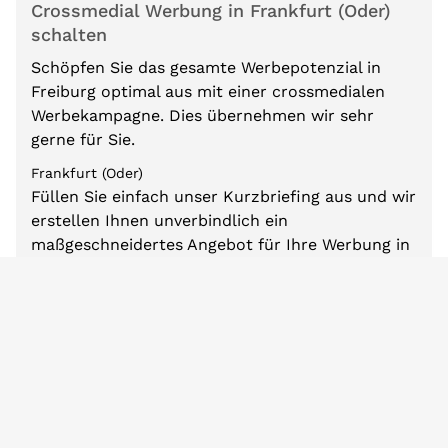
Crossmedial Werbung in Frankfurt (Oder)
schalten
Schöpfen Sie das gesamte Werbepotenzial in
Freiburg optimal aus mit einer crossmedialen
Werbekampagne. Dies übernehmen wir sehr
gerne für Sie.
Frankfurt (Oder)
Füllen Sie einfach unser Kurzbriefing aus und wir
erstellen Ihnen unverbindlich ein
maßgeschneidertes Angebot für Ihre Werbung in
Frankfurt (Oder).
Wir kombinieren dabei verschiedene lokale
Werbemöglichkeiten von Frankfurt (Oder), wie
z.B. Plakatwerbung, Radiowerbung,
Printwerbung, Kinowerbung oder Onlinewerbung
und finden den besten Werbemix für Ihre
persönlichen Anforderungen und Ziele.