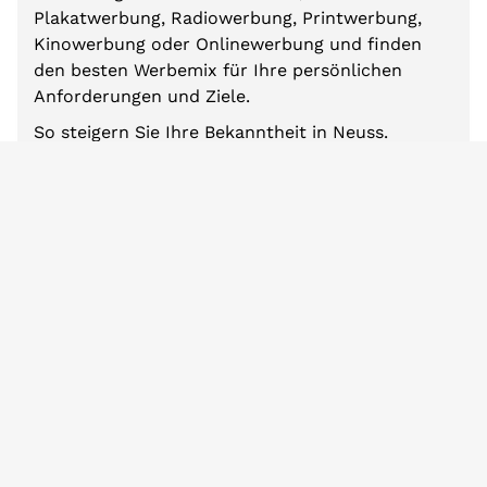
Plakatwerbung, Radiowerbung, Printwerbung,
Kinowerbung oder Onlinewerbung und finden
den besten Werbemix für Ihre persönlichen
Anforderungen und Ziele.
So steigern Sie Ihre Bekanntheit in Neuss.
Zum Mediabriefing
Weitere Städte
Baden-Württemberg
Berlin
Bayern
Brandenburg
Bremen
Hamburg
Hessen
Mecklenburg-Vorpommern