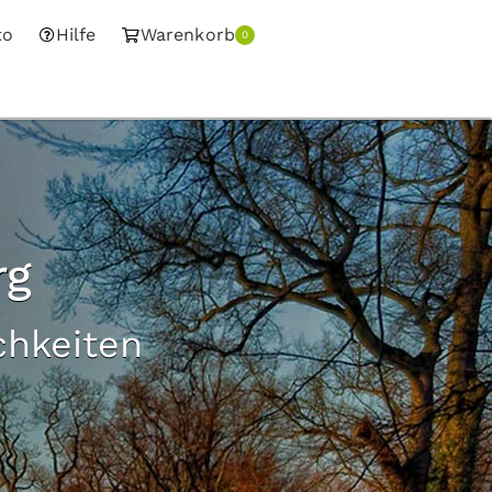
to
Hilfe
Warenkorb
0
rg
chkeiten