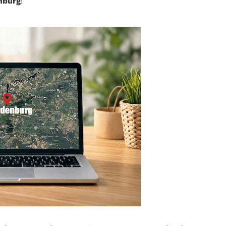
nburg
!