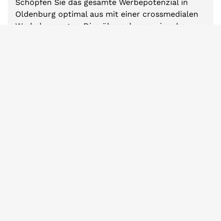
Schöpfen Sie das gesamte Werbepotenzial in
Oldenburg optimal aus mit einer crossmedialen
Werbekampagne. Dies übernehmen wir sehr
gerne für Sie.
Füllen Sie einfach unser Kurzbriefing aus und wir
erstellen Ihnen unverbindlich ein
maßgeschneidertes Angebot für Ihre Werbung in
Oldenburg.
Wir kombinieren dabei verschiedene lokale
Werbemöglichkeiten von Oldenburg, wie z.B.
Plakatwerbung, Radiowerbung, Printwerbung,
Kinowerbung oder Onlinewerbung und finden
den besten Werbemix für Ihre persönlichen
Anforderungen und Ziele.
So steigern Sie Ihre Bekanntheit in Oldenburg.
Zum Mediabriefing