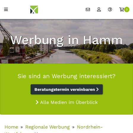
0
Werbung in Hamm
Sie sind an Werbung interessiert?
Beratungstermin vereinbaren
Alle Medien im Überblick
Home
Regionale Werbung
Nordrhein-