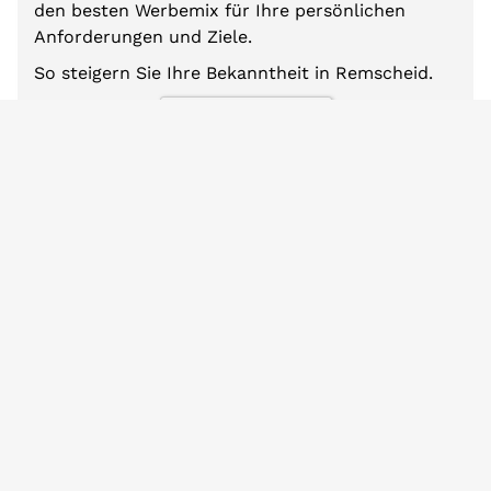
den besten Werbemix für Ihre persönlichen
Anforderungen und Ziele.
So steigern Sie Ihre Bekanntheit in Remscheid.
Zum Mediabriefing
Weitere Städte
Baden-Württemberg
Berlin
Bayern
Brandenburg
Bremen
Hamburg
Hessen
Mecklenburg-Vorpommern
Niedersachsen
Nordrhein-Westfalen
Rheinland-Pfalz
Saarland
Sachsen