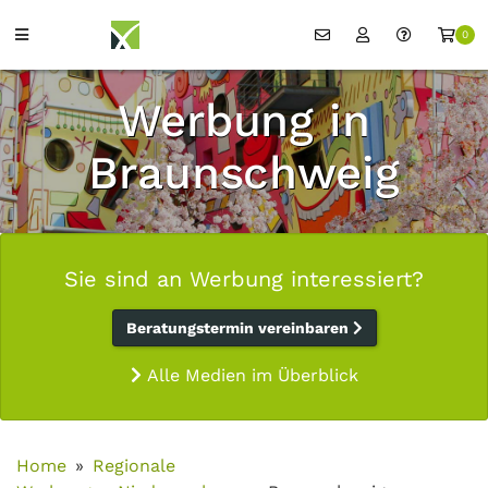
0
Werbung in
Braunschweig
Sie sind an Werbung interessiert?
Beratungstermin vereinbaren
Alle Medien im Überblick
Home
Regionale