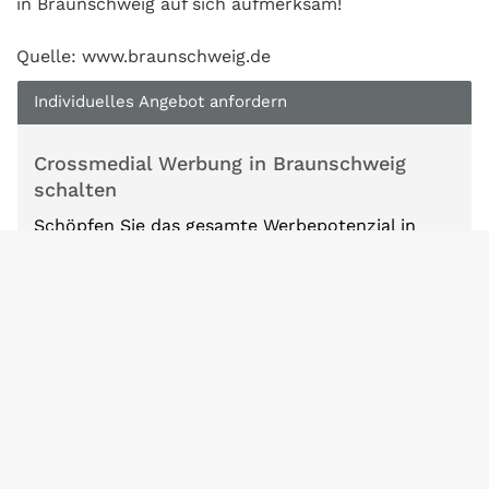
in Braunschweig auf sich aufmerksam!
Quelle: www.braunschweig.de
Individuelles Angebot anfordern
Crossmedial Werbung in Braunschweig
schalten
Schöpfen Sie das gesamte Werbepotenzial in
Braunschweig optimal aus mit einer
crossmedialen Werbekampagne. Dies
übernehmen wir sehr gerne für Sie.
Füllen Sie einfach unser Kurzbriefing aus und wir
erstellen Ihnen unverbindlich ein
maßgeschneidertes Angebot für Ihre Werbung in
Braunschweig.
Wir kombinieren dabei verschiedene lokale
Werbemöglichkeiten von Braunschweig, wie z.B.